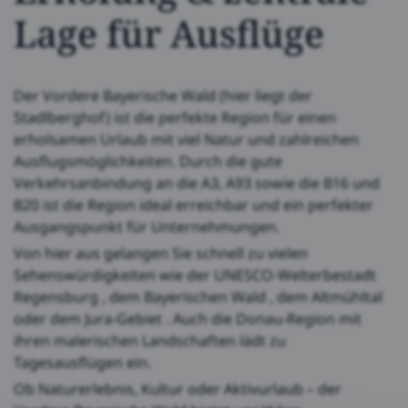
Lage für Ausflüge
Der Vordere Bayerische Wald (hier liegt der
Stadlberghof) ist die perfekte Region für einen
erholsamen Urlaub mit viel Natur und zahlreichen
Ausflugsmöglichkeiten. Durch die gute
Verkehrsanbindung an die A3, A93 sowie die B16 und
B20 ist die Region ideal erreichbar und ein perfekter
Ausgangspunkt für Unternehmungen.
Von hier aus gelangen Sie schnell zu vielen
Sehenswürdigkeiten wie der UNESCO-Welterbestadt
Regensburg , dem Bayerischen Wald , dem Altmühltal
oder dem Jura-Gebiet . Auch die Donau-Region mit
ihren malerischen Landschaften lädt zu
Tagesausflügen ein.
Ob Naturerlebnis, Kultur oder Aktivurlaub – der