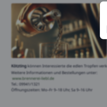
D
p
u
F
d
s
W
Kötzting
können Interessierte die edlen Tropfen ver
Weitere Informationen und Bestellungen unter:
www.brennerei-liebl.de
Tel.: 09941/1321
Öffnungszeiten: Mo–Fr 9–18 Uhr, Sa 9–16 Uhr