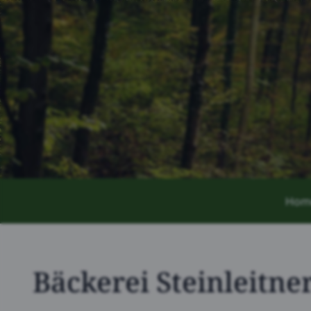
Hom
Bäckerei Steinleitne