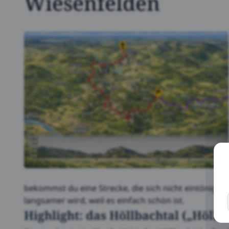
Wiesenfelden
bekommst du eine Strecke, die sich nicht eintönig l
D
langsamer wird, weil es einfach schön ist.
p
Highlight: das Höllbachtal („Hölle“
u
F