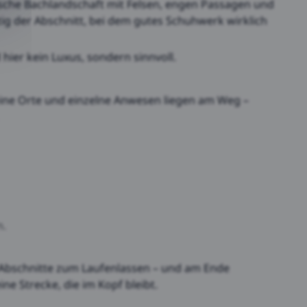
tische Bachlandschaft mit Felsen, engen Passagen und
tig der Abschnitt, bei dem gutes Schuhwerk wirklich
hier kein Luxus, sondern sinnvoll.
eine Orte und einzelne Anwesen liegen am Weg –
n.
te Abschnitte zum Laufenlassen – und am Ende
ne Strecke, die im Kopf bleibt.