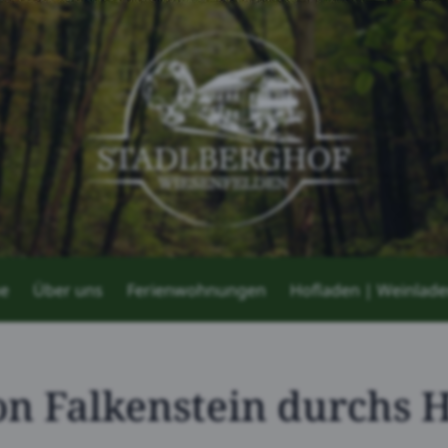
e
Über uns
Ferienwohnungen
Hofladen | Weinlad
on Falkenstein durchs 