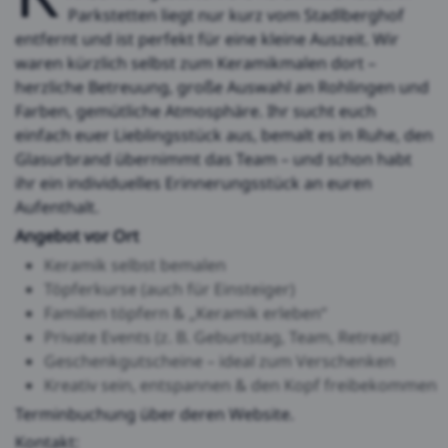
Parkstetten liegt nur kurz vom Stadlberghof
entfernt und ist perfekt für eine kleine Auszeit. Wir
waren kürzlich selbst zum Keramikmalen dort –
herzliche Betreuung, große Auswahl an Rohlingen und
Farben, gemütliche Atmosphäre. Ihr sucht euch
einfach euer Lieblingsstück aus, bemalt es in Ruhe, den
Glasurbrand übernimmt das Team – und schon habt
ihr ein individuelles Erinnerungsstück an euren
Aufenthalt.
Angebot vor Ort
Keramik selbst bemalen
Töpferkurse (auch für Einsteiger)
Familien töpfern & „Keramik erleben“
Private Events (z. B. Geburtstag, Team, Retreat)
Geschenkgutscheine – ideal zum Verschenken
Kreativ sein, entspannen & den Kopf freibekommen
Terminbuchung über deren Website.
Kontakt: