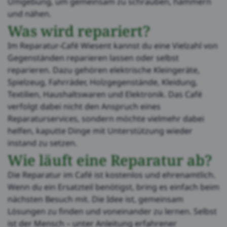
Umgebung, um gemeinsam zu schrauben, hämmern
und nähen.
Was wird repariert?
Im Reparatur-Café Wiesent kannst du eine Vielzahl von
Gegenständen reparieren lassen oder selbst
reparieren. Dazu gehören elektrische Kleingeräte,
Spielzeug, Fahrräder, Holzgegenstände, Kleidung,
Textilien, Haushaltswaren und Elektronik. Das Café
verfolgt dabei nicht den Anspruch eines
Reparaturservices, sondern möchte vielmehr dabei
helfen, kaputte Dinge mit Unterstützung wieder
instand zu setzen.
Wie läuft eine Reparatur ab?
Die Reparatur im Café ist kostenlos und ehrenamtlich.
Wenn du ein Ersatzteil benötigst, bring es einfach beim
nächsten Besuch mit. Die Idee ist, gemeinsam
Lösungen zu finden und voneinander zu lernen. Selbst
ist der Mensch – unter Anleitung erfahrener