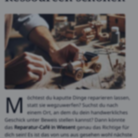
M
öchtest du kaputte Dinge reparieren lassen,
statt sie wegzuwerfen? Suchst du nach
einem Ort, an dem du dein handwerkliches
Geschick unter Beweis stellen kannst? Dann könnte
das
Reparatur-Café in Wiesent
genau das Richtige für
dich sein! Es ist das von uns aus gesehen wohl nächste