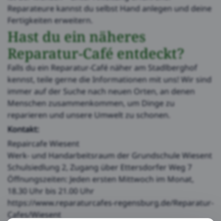
Reparateure kannst du selbst Hand anlegen und deine
Fertigkeiten erweitern.
Hast du ein näheres
Reparatur-Café entdeckt?
Falls du ein Reparatur-Café näher am Stadlberghof
kennst, teile gerne die Informationen mit uns! Wir sind
immer auf der Suche nach neuen Orten, an denen
Menschen zusammenkommen, um Dinge zu
reparieren und unsere Umwelt zu schonen.
Kontakt:
Repaircafe Wiesent
Werk- und Handarbeitsraum der Grundschule Wiesent
Schulsiedlung 2, Zugang über Ettersdorfer Weg 7
Öffnungszeiten: Jeden ersten Mittwoch im Monat,
18.30 Uhr bis 21.00 Uhr
https://www.reparaturcafes-regensburg.de/Reparatur-
Cafes/Wiesent