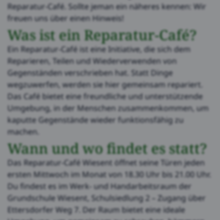
Reparatur-Café. Sollte jeman ein näheres kennen: Wir
freuen uns über einen Hinweis!
Was ist ein Reparatur-Café?
Ein Reparatur-Café ist eine Initiative, die sich dem
Reparieren, Teilen und Wiederverwenden von
Gegenständen verschrieben hat. Statt Dinge
wegzuwerfen, werden sie hier gemeinsam repariert.
Das Café bietet eine freundliche und unterstützende
Umgebung, in der Menschen zusammenkommen, um
kaputte Gegenstände wieder funktionsfähig zu
machen.
Wann und wo findet es statt?
Das Reparatur-Café Wiesent öffnet seine Türen jeden
ersten Mittwoch im Monat von 18.30 Uhr bis 21.00 Uhr.
Du findest es im Werk- und Handarbeitsraum der
Grundschule Wiesent, Schulsiedlung 2 – Zugang über
Ettersdorfer Weg 7. Der Raum bietet eine ideale