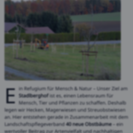
E
in Refugium für Mensch & Natur – Unser Ziel am
Stadlberghof
ist es, einen Lebensraum für
Mensch, Tier und Pflanzen zu schaffen. Deshalb
legen wir Hecken, Magerwiesen und Streuobstwiesen
an. Hier entstehen gerade in Zusammenarbeit mit dem
Landschaftspflegeverband
40 neue Obstbäume
– ein
wertvoller Beitrag zur Artenvielfalt und nachhaltigen