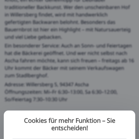
traditioneller Backkunst. Wer den unscheinbaren Hof
in Willersberg findet, wird mit handwerklich
gefertigten Backwaren belohnt. Besonders das
Bauernbrot ist hier ein Highlight – mit Natursauerteig
und viel Liebe gebacken.
Ein besonderer Service: Auch an Sonn- und Feiertagen
hat die Bäckerei geöffnet. Und wer nicht selbst nach
Ascha fahren möchte, kann sich freuen – freitags ab 16
Uhr kommt der Bäcker mit seinem Verkaufswagen
zum Stadlberghof.
Adresse: Willersberg 5, 94347 Ascha
Öffnungszeiten: Mi–Fr 6:30–13:00, Sa 6:30–12:00,
So/Feiertag 7:30–10:30 Uhr
Zurück
Cookies für mehr Funktion – Sie
entscheiden!
Diese Website oder ihre Tools von Drittanbietern