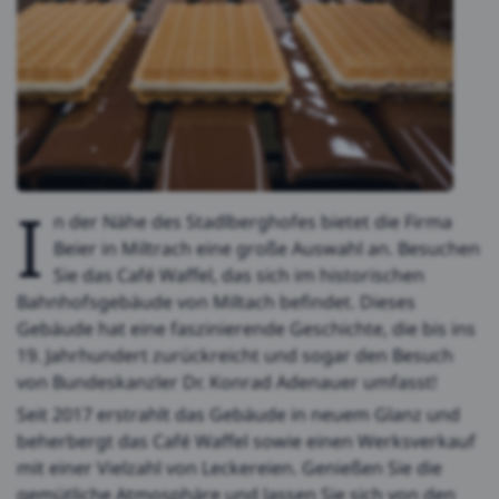
I
n der Nähe des Stadlberghofes bietet die Firma
Beier in Miltrach eine große Auswahl an. Besuchen
Sie das Café Waffel, das sich im historischen
Bahnhofsgebäude von Miltach befindet. Dieses
Gebäude hat eine faszinierende Geschichte, die bis ins
19. Jahrhundert zurückreicht und sogar den Besuch
von Bundeskanzler Dr. Konrad Adenauer umfasst!
Seit 2017 erstrahlt das Gebäude in neuem Glanz und
beherbergt das Café Waffel sowie einen Werksverkauf
mit einer Vielzahl von Leckereien. Genießen Sie die
gemütliche Atmosphäre und lassen Sie sich von den