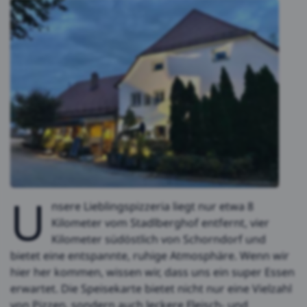
U
nsere Lieblingspizzeria liegt nur etwa 8
Kilometer vom Stadlberghof entfernt, vier
Kilometer südöstlich von Schorndorf und
bietet eine entspannte, ruhige Atmosphäre. Wenn wir
hier her kommen, wissen wir, dass uns ein super Essen
erwartet. Die Speisekarte bietet nicht nur eine Vielzahl
von Pizzen, sondern auch leckere Fleisch- und