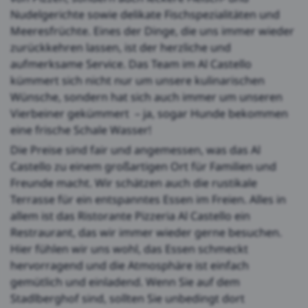
Nudelgerichte sowie delikate Fischspezialitäten und
Meeresfrüchte. Eines der Dinge, die uns immer wieder
zurückkehren lassen, ist der herzliche und
aufmerksame Service. Das Team im Al Castello
kümmert sich nicht nur um unsere kulinarischen
Wünsche, sondern hat sich auch immer um unseren
Vierbeiner gekümmert – ja, sogar Hunde bekommen
eine frische Schale Wasser!
Die Preise sind fair und angemessen, was das Al
Castello zu einem großartigen Ort für Familien und
Freunde macht. Wir schätzen auch die rustikale
Terrasse für ein entspanntes Essen im Freien. Alles in
allem ist das Ristorante Pizzeria Al Castello ein
Restraurant, das wir immer wieder gerne besuchen.
Hier fühlen wir uns wohl, das Essen schmeckt
hervorragend und die Atmosphäre ist einfach
gemütlich und einladend. Wenn Sie auf dem
Stadlberghof sind, sollten Sie unbedingt dort