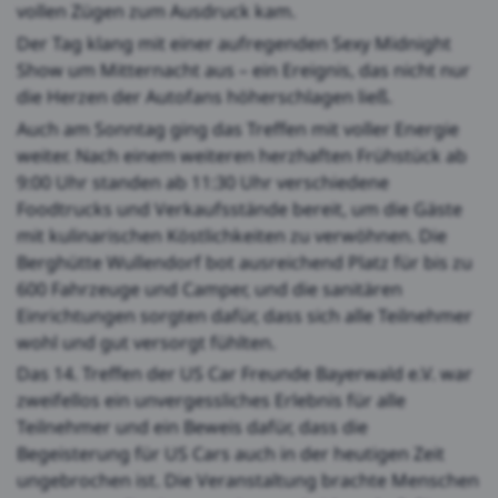
vollen Zügen zum Ausdruck kam.
Der Tag klang mit einer aufregenden Sexy Midnight
Show um Mitternacht aus – ein Ereignis, das nicht nur
die Herzen der Autofans höherschlagen ließ.
Auch am Sonntag ging das Treffen mit voller Energie
weiter. Nach einem weiteren herzhaften Frühstück ab
9:00 Uhr standen ab 11:30 Uhr verschiedene
Foodtrucks und Verkaufsstände bereit, um die Gäste
mit kulinarischen Köstlichkeiten zu verwöhnen. Die
Berghütte Wullendorf bot ausreichend Platz für bis zu
600 Fahrzeuge und Camper, und die sanitären
Einrichtungen sorgten dafür, dass sich alle Teilnehmer
wohl und gut versorgt fühlten.
Das 14. Treffen der US Car Freunde Bayerwald e.V. war
zweifellos ein unvergessliches Erlebnis für alle
Teilnehmer und ein Beweis dafür, dass die
Begeisterung für US Cars auch in der heutigen Zeit
ungebrochen ist. Die Veranstaltung brachte Menschen