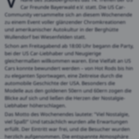
Car Freunde Bayerwald e.V. statt. Die US Car-
Community versammelte sich an diesem Wochenende
zu einem Event voller glänzender Chromkreationen
und amerikanischer Autokultur in der Berghütte
Wullendorf bei Wiesenfelden statt.
Schon am Freitagabend ab 18:00 Uhr begann die Party,
bei der US Car-Liebhaber und Neugierige
gleichermaßen willkommen waren. Eine Vielfalt an US
Cars konnte bewundert werden – von Hot Rods bis hin
zu eleganten Sportwagen, eine Zeitreise durch die
automobile Geschichte der USA. Besonders die
Modelle aus den goldenen 50ern und 60ern zogen die
Blicke auf sich und ließen die Herzen der Nostalgie-
Liebhaber höherschlagen.
Das Motto des Wochenendes lautete: "Viel Nostalgie,
viel Spaß!" Und tatsächlich wurden alle Erwartungen
erfüllt. Der Eintritt war frei, und die Besucher wurden
herzlich aufgenommen. Die entspannte Atmosphäre