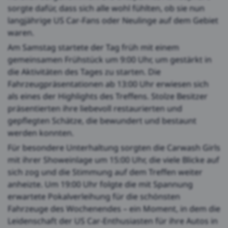
sorgte dafür, dass sich alle wohl fühlten, ob sie nun
langjährige US Car-Fans oder Neulinge auf dem Gebiet
waren.
Am Samstag startete der Tag früh mit einem
gemeinsamen Frühstück um 9:00 Uhr, um gestärkt in
die Aktivitäten des Tages zu starten. Die
Fahrzeugpräsentationen ab 13:00 Uhr erwiesen sich
als eines der Highlights des Treffens. Stolze Besitzer
präsentierten ihre liebevoll restaurierten und
gepflegten Schätze, die bewundert und bestaunt
werden konnten.
Für besondere Unterhaltung sorgten die Carwash Girls
mit ihrer Showeinlage um 15:00 Uhr, die viele Blicke auf
sich zog und die Stimmung auf dem Treffen weiter
anheizte. Um 19:00 Uhr folgte die mit Spannung
erwartete Pokalverleihung für die schönsten
Fahrzeuge des Wochenendes – ein Moment, in dem die
Leidenschaft der US Car-Enthusiasten für ihre Autos in