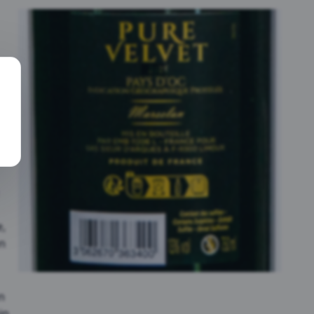
ität
d
n
gt
n
e
e,
en
n
in